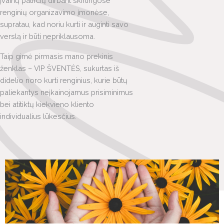
įvairių patirčių dirbant skirtingose
renginių organizavimo įmonėse,
supratau, kad noriu kurti ir auginti savo
verslą ir būti nepriklausoma.
Taip gimė pirmasis mano prekinis
ženklas – VIP ŠVENTĖS, sukurtas iš
didelio noro kurti renginius, kurie būtų
paliekantys neįkainojamus prisiminimus
bei atitiktų kiekvieno kliento
individualius lūkesčius.