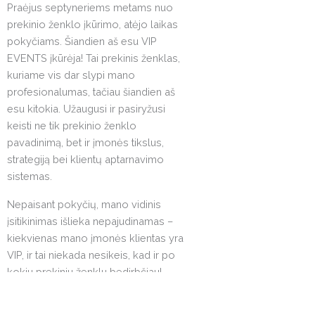
Praėjus septyneriems metams nuo
prekinio ženklo įkūrimo, atėjo laikas
pokyčiams. Šiandien aš esu VIP
EVENTS įkūrėja! Tai prekinis ženklas,
kuriame vis dar slypi mano
profesionalumas, tačiau šiandien aš
esu kitokia. Užaugusi ir pasiryžusi
keisti ne tik prekinio ženklo
pavadinimą, bet ir įmonės tikslus,
strategiją bei klientų aptarnavimo
sistemas.
Nepaisant pokyčių, mano vidinis
įsitikinimas išlieka nepajudinamas –
kiekvienas mano įmonės klientas yra
VIP, ir tai niekada nesikeis, kad ir po
kokiu prekiniu ženklu bedirbčiau!
Kviečiu pasižvalgyti, kokius renginius