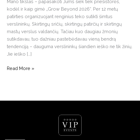
Mano tikslas – papasakoti Jums šiek tiek priešistorės,
kodėl ir kaip gimė „Grow Beyond 2026“. Per 12 metų
patirties organizuojant renginius teko sutikti šimtus
verslininkų. Skirtingų sričių, skirtingų patirčių ir skirtingų
mastų verslus valdančių. Tačiau kuo daugiau žmonių
sutikdavau, tuo dažniau pastebėdavau vieną bendrą
tendenciją – dauguma verslininkų šiandien ieško ne tik žinių.
Jie ieško […]
Read More »