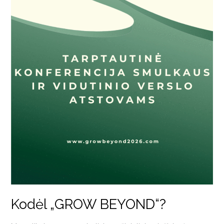
Kodėl „GROW BEYOND“?